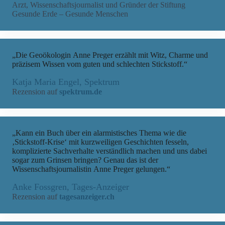
Arzt, Wissenschaftsjournalist und Gründer der Stiftung
Gesunde Erde – Gesunde Menschen
„Die Geoökologin Anne Preger erzählt mit Witz, Charme und
präzisem Wissen vom guten und schlechten Stickstoff.“
Katja Maria Engel, Spektrum
Rezension auf
spektrum.de
„Kann ein Buch über ein alarmistisches Thema wie die
‚Stickstoff-Krise‘ mit kurzweiligen Geschichten fesseln,
komplizierte Sachverhalte verständlich machen und uns dabei
sogar zum Grinsen bringen? Genau das ist der
Wissenschaftsjournalistin Anne Preger gelungen.“
Anke Fossgren, Tages-Anzeiger
Rezension auf
tagesanzeiger.ch