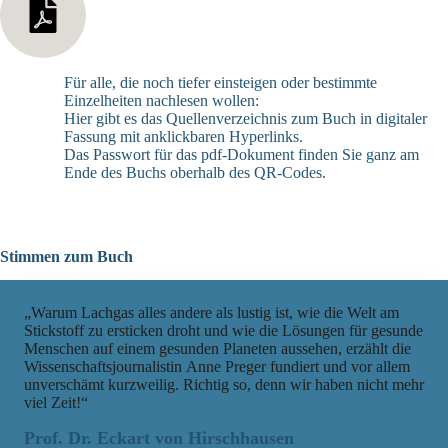
Für alle, die noch tiefer einsteigen oder bestimmte
Einzelheiten nachlesen wollen:
Hier gibt es
das Quellenverzeichnis zum Buch
in digitaler
Fassung mit anklickbaren Hyperlinks.
Das Passwort für das pdf-Dokument finden Sie ganz am
Ende des Buchs oberhalb des QR-Codes.
Stimmen zum Buch
„Warum Lachgas alles andere als lustig ist, wie die Welt am
Stickstoff zu ersticken droht und wie die Lösungen für gesunde
Menschen auf einem gesunden Planeten aussehen, erzählt die
Wissenschaftsjournalistin Anne Preger fundiert und vor allem
unverschämt kurzweilig. Richtig so, denn wir haben nicht mehr
viel Zeit!“
Prof. Dr. Eckart von Hirschhausen